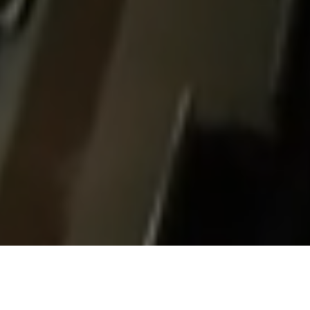
Naša ponuka nehnuteľností
Všetky ponuky
Predaj
Prenájom
Kúpa
Podnájom