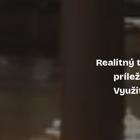
Realitný t
prílež
Využit