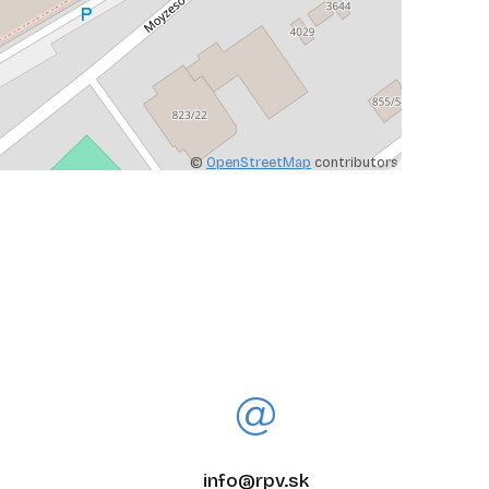
©
OpenStreetMap
contributors
info@rpv.sk