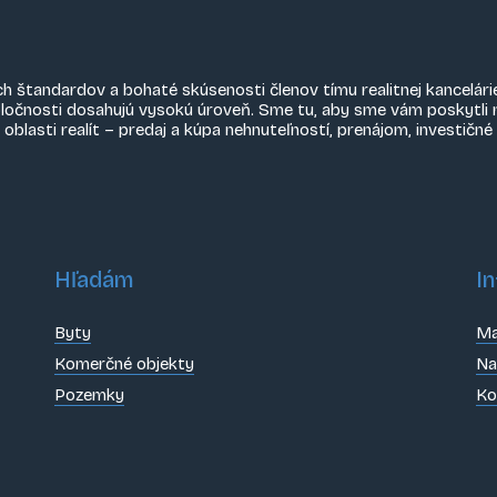
ch štandardov a bohaté skúsenosti členov tímu realitnej kancelári
oločnosti dosahujú vysokú úroveň. Sme tu, aby sme vám poskytli 
asti realít – predaj a kúpa nehnuteľností, prenájom, investičn
Hľadám
In
Byty
Ma
Komerčné objekty
Na
Pozemky
Ko