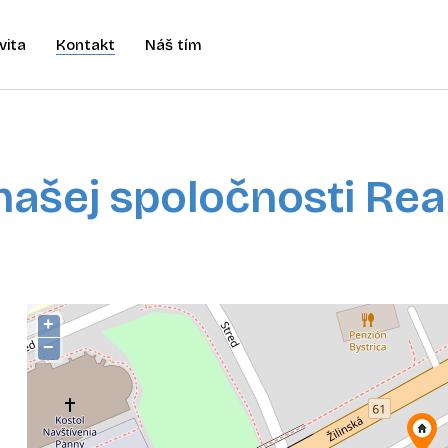
vita
Kontakt
Náš tím
našej spoločnosti Rea
+
−