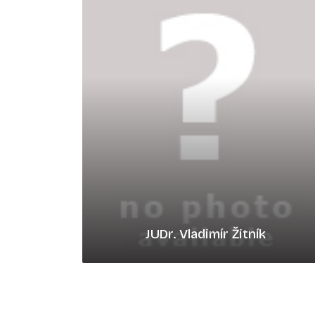
JUDr. Vladimír Žitník
vzitnik@rpv.sk
0908830797