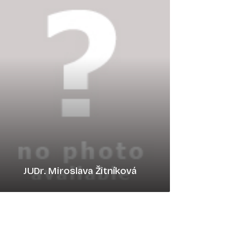
JUDr. Miroslava Žitníková
mzitnikova@rpv.sk
0917279516