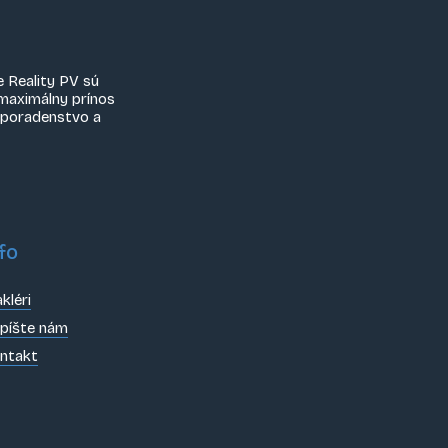
e Reality PV sú
maximálny prínos
é poradenstvo a
fo
kléri
píšte nám
ntakt