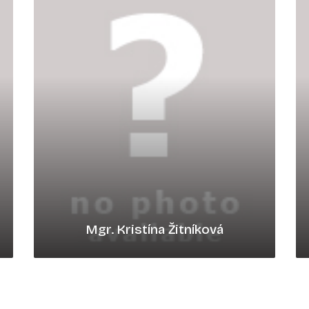
Mgr. Kristína Žitníková
kzitnikova@rpv.sk
0911431707