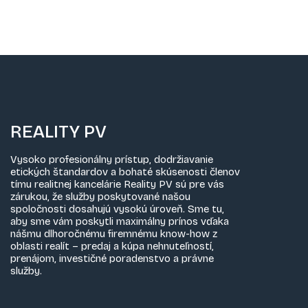
REALITY PV
Vysoko profesionálny prístup, dodržiavanie
etických štandardov a bohaté skúsenosti členov
tímu realitnej kancelárie Reality PV sú pre vás
zárukou, že služby poskytované našou
spoločnosti dosahujú vysokú úroveň. Sme tu,
aby sme vám poskytli maximálny prínos vďaka
nášmu dlhoročnému firemnému know-how z
oblasti realít – predaj a kúpa nehnuteľností,
prenájom, investičné poradenstvo a právne
služby.