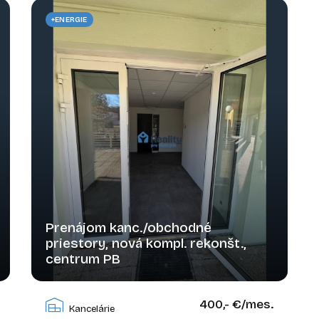
+ENERGIE
Prenájom kanc./obchodné
priestory, nová kompl. rekonšt.,
centrum PB
Moyzesova, Považská Bystrica
400,- €/mes.
Kancelárie