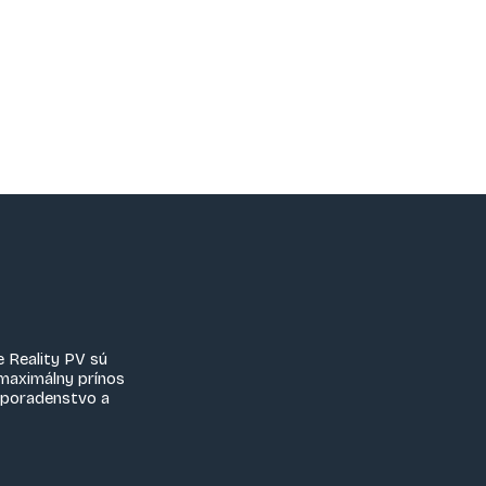
e Reality PV sú
maximálny prínos
é poradenstvo a