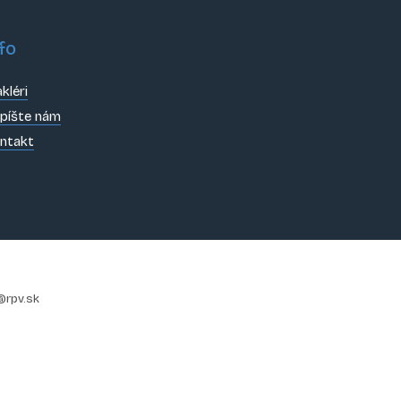
fo
kléri
píšte nám
ntakt
@rpv.sk