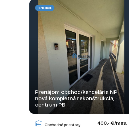
+ENERGIE
Prenájom obchod/kancelária NP
nová kompletná rekonštrukcia,
centrum PB
Moyzesova, Považská Bystrica
400,- €/mes.
Obchodné priestory