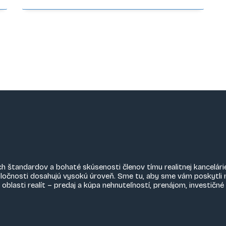
ch štandardov a bohaté skúsenosti členov tímu realitnej kancelári
oločnosti dosahujú vysokú úroveň. Sme tu, aby sme vám poskytli 
asti realít – predaj a kúpa nehnuteľností, prenájom, investičn