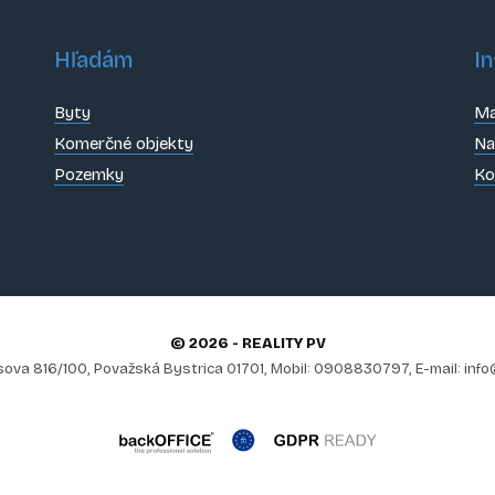
Hľadám
In
Byty
Ma
Komerčné objekty
Na
Pozemky
Ko
© 2026 - REALITY PV
ova 816/100, Považská Bystrica 01701, Mobil: 0908830797, E-mail: info