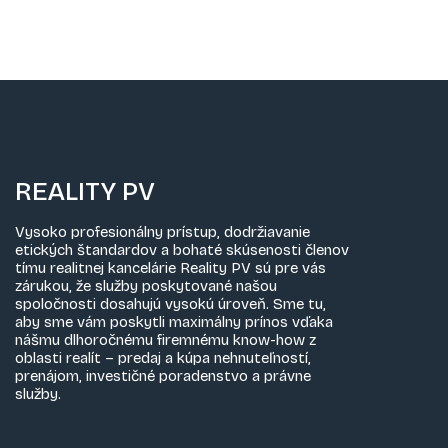
REALITY PV
Vysoko profesionálny prístup, dodržiavanie
etických štandardov a bohaté skúsenosti členov
tímu realitnej kancelárie Reality PV sú pre vás
zárukou, že služby poskytované našou
spoločnosti dosahujú vysokú úroveň. Sme tu,
aby sme vám poskytli maximálny prínos vďaka
nášmu dlhoročnému firemnému know-how z
oblasti realít – predaj a kúpa nehnuteľností,
prenájom, investičné poradenstvo a právne
služby.